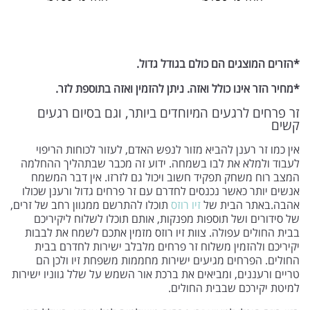
*הזרים המוצגים הם כולם בגודל גדול.
*מחיר הזר אינו כולל ואזה. ניתן להזמין ואזה בתוספת לזר.
זר פרחים לרגעים המיוחדים ביותר, וגם בסיום רגעים
קשים
אין כמו זר רענן להביא מזור לנפש האדם, לעזור לכוחות הריפוי
לעבוד ולמלא את לבו בשמחה. ידוע זה מכבר שבתהליך ההחלמה
המצב רוח משחק תפקיד חשוב ויכול גם לזרזו. אין דבר המשמח
אנשים יותר כאשר נכנסים לחדרם עם זר פרחים גדול ורענן שכולו
אהבה.באתר הבית של
זיו רוזס
תוכלו להתרשם ממגוון רחב של זרים,
של סידורים ושל תוספות מפנקות, אותם תוכלו לשלוח ליקיריכם
בבית החולים עפולה. צוות זיו רוזס מזמין אתכם לשמח את לבבות
יקיריכם ולהזמין משלוח זר פרחים מלבלב ישירות לחדרם בבית
החולים. הפרחים מגיעים ישירות מחממות משפחת זיו ולכן הם
טריים ורעננים, ומביאים את ברכת אור השמש על שלל גווניו ישירות
למיטת יקירכם שבבית החולים.