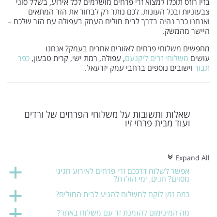
בזיו רוזס תוכלו למצוא זרי פרחים מושלמים לכל אירוע, בשלל סוגי
צבעוניות ובכל העונות. לכם נותר רק לבחור את הזר המתאים
ואנחנו כבר נהיה בדרך לבית חולים העמק בעפולה עם הזר שלכם –
היישר מהמשק.
מחפשים משלוחי פרחים לאזורים אחרים בעמק? אנחנו
עושים
משלוחי זרים ליקנעם
, עפולה, רמת ישי, קרית טבעון,
כפר
תבור
וישובים נוספים ברחבי עמק יזרעאל.
שאלות ותשובות על משלוחי הפרחים של ורדים
ועוד מבית פרחי זיו
Expand All
c
אפשר לשלוח דרככם זרי פרחים לאירוע חגיגי
a
מסוים? חגים, ימי הולדת?
כמה זמן לוקח למשלוח להגיע לבית החולים?
a
מה המינימום להזמנת זר עם משלוח באתר?
a